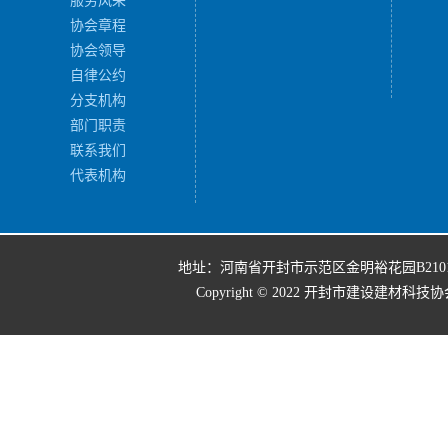
服务风采
协会章程
协会领导
自律公约
分支机构
部门职责
联系我们
代表机构
地址：河南省开封市示范区金明裕花园B210
Copyright © 2022 开封市建设建材科技协会 All